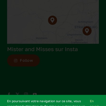
Mister and Misses sur Insta
Follow
En poursuivant votre navigation sur ce site, vous
En
Mentions légales
–
CGV