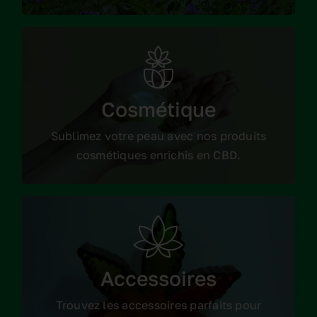
Nos cosmétiques
Cosmétique
Consulter les produits
Sublimez votre peau avec nos produits
cosmétiques enrichis en CBD.
Nos accessoires
Accessoires
Consulter les produits
Trouvez les accessoires parfaits pour