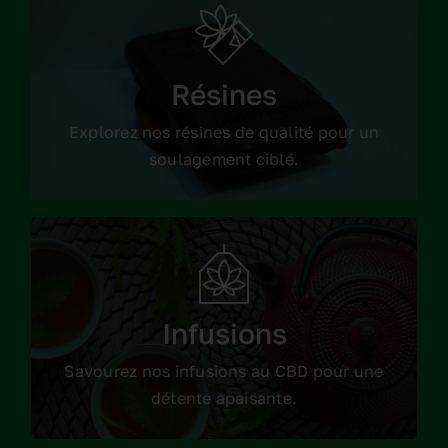
Nos résines
Résines
Consulter les produits
Explorez nos résines de qualité pour un
soulagement ciblé.
Les infusions
Infusions
Consulter les produits
Savourez nos infusions au CBD pour une
détente apaisante.