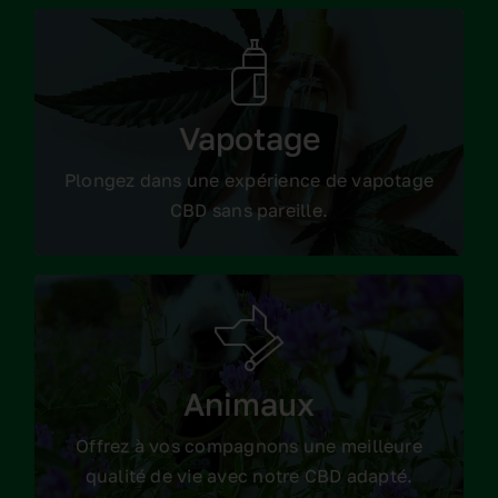
Nos produits vapotage
Vapotage
Consulter les produits
Plongez dans une expérience de vapotage
CBD sans pareille.
Nos produits pour
animaux
Animaux
Consulter les produits
Offrez à vos compagnons une meilleure
qualité de vie avec notre CBD adapté.