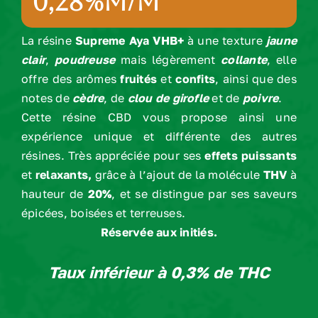
0,28%m/m
La résine
Supreme Aya
VHB+
à une texture
jaune
clair
,
poudreuse
mais légèrement
collante
, elle
offre des arômes
fruités
et
confits
, ainsi que des
notes de
cèdre
, de
clou de girofle
et de
poivre
.
Cette résine CBD vous propose ainsi une
expérience unique et différente des autres
résines. Très appréciée pour ses
effets puissants
et
relaxants,
grâce à l’ajout de la molécule
THV
à
hauteur de
20%
, et se distingue par ses saveurs
épicées, boisées et terreuses.
Réservée aux initiés.
Taux inférieur à 0,3% de THC