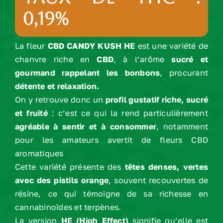
0,19%
La fleur
CBD CANDY KUSH HE
est une variété de
chanvre riche en
CBD
, à l’arôme
sucré et
gourmand rappelant les bonbons
, procurant
détente et relaxation.
On y retrouve donc un
profil gustatif riche, sucré
et fruité
: c’est ce qui la rend particulièrement
agréable à sentir et à consommer
, notamment
pour les amateurs avertit de fleurs CBD
aromatiques
Cette variété présente des
têtes denses, vertes
avec des pistils orange
, souvent recouvertes de
résine, ce qui témoigne de sa richesse en
cannabinoïdes et terpènes.
La version
HE (High Effect)
signifie qu’elle est